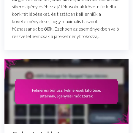
sikeres igényléséhez a játékosoknak követniük kell a
konkrét lépéseket, és tisztában kell lenniük a
követelményekkel, hogy maximális hasznot
húzhassanak belőlük. Ezekben az eseményekben való
részvétel nemcsak a játékélményt fokozza,…