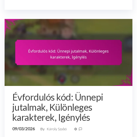
Évfordulós kód: Ünnepi
jutalmak, Különleges
karakterek, Igénylés
09/03/2026
By
Károly Szabó
0