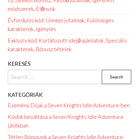
Új Játékos Bónusz: Kezdő jutalmak, Igénylési
módszerek, Előnyök
Évfordulós kód: Ünnepi jutalmak, Különleges
karakterek, Igénylés
Exkluzív kód: Korlátozott idejű ajánlatok, Speciális
karakterek, Bónusz tételek
KERESÉS
Search
for:
KATEGÓRIÁK
Esemény Díjak a Seven Knights Idle Adventure-ben
Kódok beváltása a Seven Knights Idle Adventure
játékban
Tétlen Bónuszok a Seven Knights Idle Adventure-