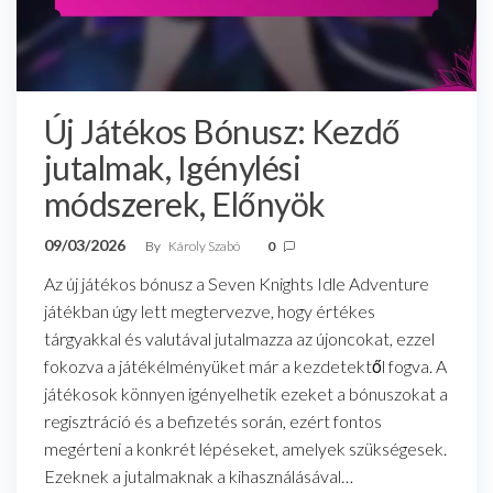
Új Játékos Bónusz: Kezdő
jutalmak, Igénylési
módszerek, Előnyök
09/03/2026
By
Károly Szabó
0
Az új játékos bónusz a Seven Knights Idle Adventure
játékban úgy lett megtervezve, hogy értékes
tárgyakkal és valutával jutalmazza az újoncokat, ezzel
fokozva a játékélményüket már a kezdetektől fogva. A
játékosok könnyen igényelhetik ezeket a bónuszokat a
regisztráció és a befizetés során, ezért fontos
megérteni a konkrét lépéseket, amelyek szükségesek.
Ezeknek a jutalmaknak a kihasználásával…