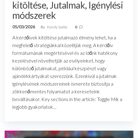
kitöltése, Jutalmak, Igénylési
módszerek
05/03/2026
By
Károly Szabó
0
A kérdőívek kitöltése jutalmazó élmény lehet, ha a
megfelelő stratégiákkal közelítjük meg. A kérdőív
formátumának megértésével és az időnk hatékony
kezelésével növelhetjük az esélyeinket, hogy
különböző jutalmakat, például készpénzt vagy
ajándékkártyákat szerezzünk. Ezenkívül a jutalmak
igénylésének módszereinek ismerete biztosítja a
zökkenőmentes folyamatot a kereseteink
beváltásakor. Key sections in the article: Toggle Mik a
legjobb gyakorlatok…