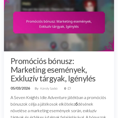
Promóciós bónusz:
Marketing események,
Exkluzív tárgyak, Igénylés
05/03/2026
By
Károly Szabó
0
A Seven Knights Idle Adventure játékban a promóciós
bónuszok célja a játékosok elköteleződésének
növelése a marketing események során, exkluzív
tárgyak és értékes jutalmak felajánlásával. A bónuszok