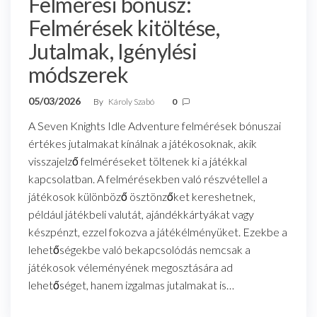
Felmérési bónusz:
Felmérések kitöltése,
Jutalmak, Igénylési
módszerek
05/03/2026
By
Károly Szabó
0
A Seven Knights Idle Adventure felmérések bónuszai
értékes jutalmakat kínálnak a játékosoknak, akik
visszajelző felméréseket töltenek ki a játékkal
kapcsolatban. A felmérésekben való részvétellel a
játékosok különböző ösztönzőket kereshetnek,
például játékbeli valutát, ajándékkártyákat vagy
készpénzt, ezzel fokozva a játékélményüket. Ezekbe a
lehetőségekbe való bekapcsolódás nemcsak a
játékosok véleményének megosztására ad
lehetőséget, hanem izgalmas jutalmakat is…