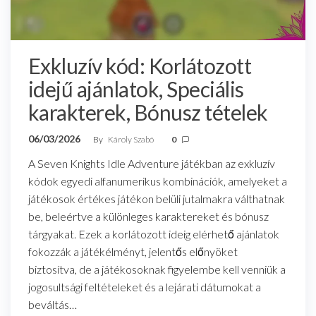
Exkluzív kód: Korlátozott
idejű ajánlatok, Speciális
karakterek, Bónusz tételek
06/03/2026
By
Károly Szabó
0
A Seven Knights Idle Adventure játékban az exkluzív
kódok egyedi alfanumerikus kombinációk, amelyeket a
játékosok értékes játékon belüli jutalmakra válthatnak
be, beleértve a különleges karaktereket és bónusz
tárgyakat. Ezek a korlátozott ideig elérhető ajánlatok
fokozzák a játékélményt, jelentős előnyöket
biztosítva, de a játékosoknak figyelembe kell venniük a
jogosultsági feltételeket és a lejárati dátumokat a
beváltás…